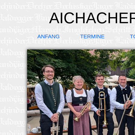
AICHACHE
ANFANG
TERMINE
T